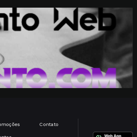
omoções
Contato