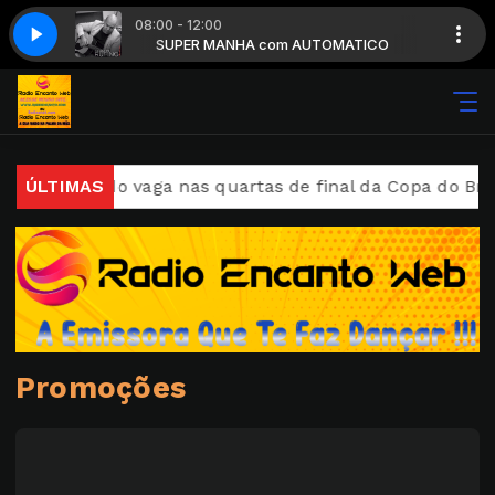
08:00 - 12:00
AUTOMATICO
 Não Vai Morrer
SUPER MANHA com AUTOMATICO
Gerson Rufino - Você Não Vai Morrer
e buscando vaga nas quartas de final da Copa do Brasi
ÚLTIMAS
Promoções